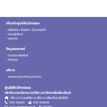
เกี่ยวกับศูนย์สัตว์ทดลอง
- วิสัยทัศน์ / พันธกิจ / อำนาจหน้าที่
- คณะผู้บริหาร
- บุคลากร
ข้อมูลเผยแพร่
- ข่าวประชาสัมพันธ์
- กิจกรรม
บริการ
- Animal Use Protocol Form
ศูนย์สัตว์ทดลอง
(สำนักงานบริหารงานวิจัย มหาวิทยาลัยเชียงใหม่)
155 ม.2 ต.แม่เหียะ อ.เมือง จ.เชียงใหม่ 50100
053-948621
053-948630
acuc-lac@cmu.ac.th
LACCMU